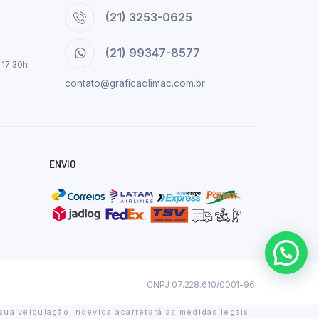
(21) 3253-0625
(21) 99347-8577
 17:30h
contato@graficaolimac.com.br
ENVIO
CNPJ 07.228.610/0001-96.
sua veiculação indevida acarretará as medidas legais