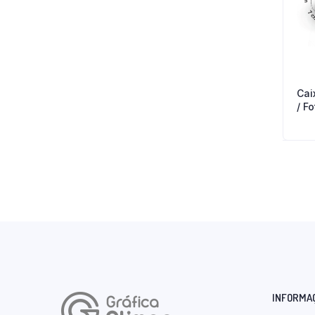
Cai
/ F
INFORMA