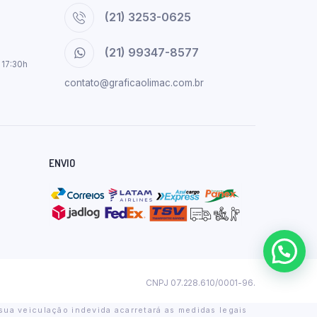
(21) 3253-0625
(21) 99347-8577
 17:30h
contato@graficaolimac.com.br
ENVIO
CNPJ 07.228.610/0001-96.
sua veiculação indevida acarretará as medidas legais