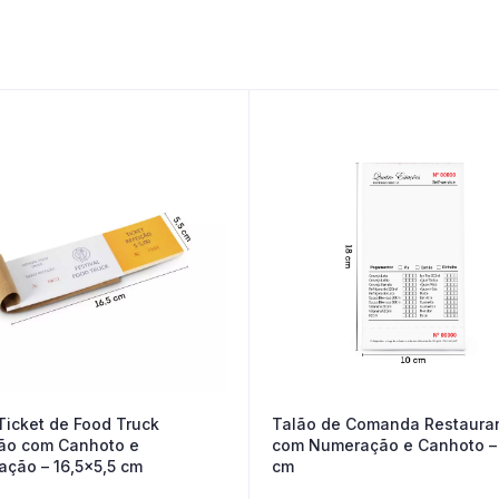
Talão de Comanda Restaura
Ticket de Food Truck
com Numeração e Canhoto –
ão com Canhoto e
cm
ção – 16,5×5,5 cm