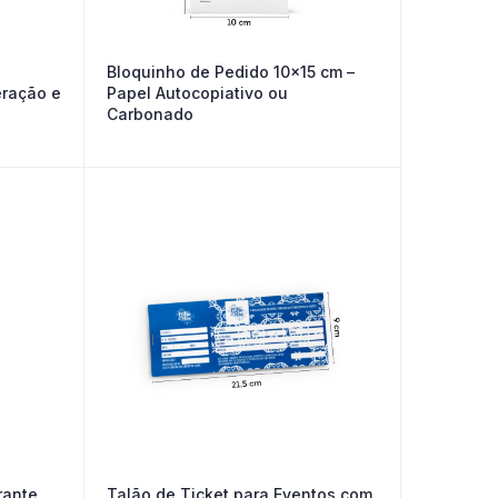
Bloquinho de Pedido 10×15 cm –
ração e
Papel Autocopiativo ou
Carbonado
rante
Talão de Ticket para Eventos com