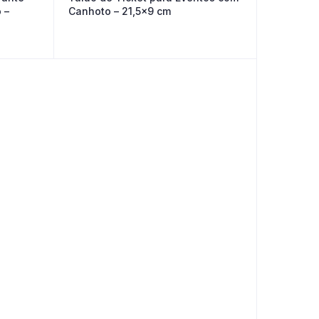
 –
Canhoto – 21,5×9 cm