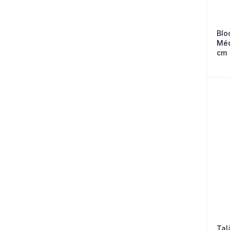
Blo
Méd
cm
Tal