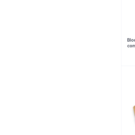
Blo
com