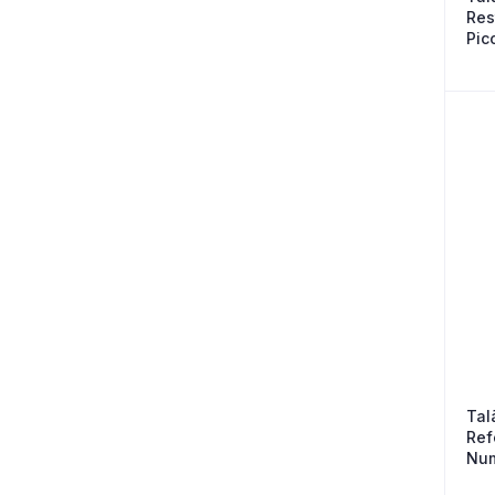
Res
Pic
Tal
Ref
Num