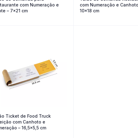
taurante com Numeração e
com Numeração e Canhoto
ote – 7×21 cm
10×18 cm
ão Ticket de Food Truck
eição com Canhoto e
eração – 16,5×5,5 cm