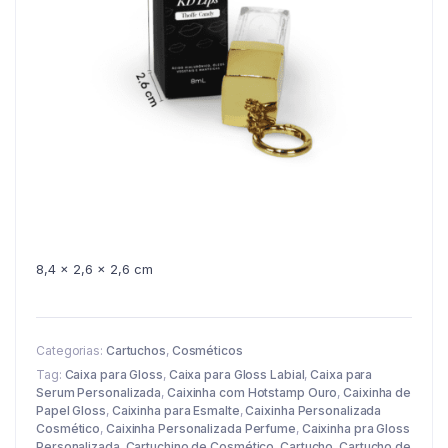
8,4 x 2,6 x 2,6 cm
Categorias:
Cartuchos
,
Cosméticos
Tag:
Caixa para Gloss
,
Caixa para Gloss Labial
,
Caixa para
Serum Personalizada
,
Caixinha com Hotstamp Ouro
,
Caixinha de
Papel Gloss
,
Caixinha para Esmalte
,
Caixinha Personalizada
Cosmético
,
Caixinha Personalizada Perfume
,
Caixinha pra Gloss
Personalizada
,
Cartuchino de Cosmético
,
Cartucho
,
Cartucho de