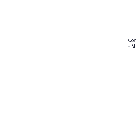
Con
– M