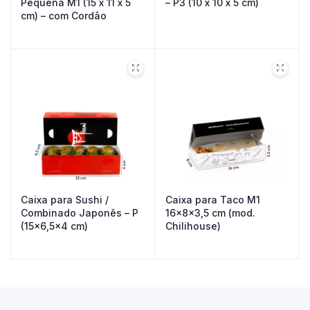
Pequena M1 (15 x 11 x 5
– P3 (10 x 10 x 5 cm)
cm) – com Cordão
Caixa para Sushi /
Caixa para Taco M1
Combinado Japonês – P
16x8x3,5 cm (mod.
(15×6,5×4 cm)
Chilihouse)